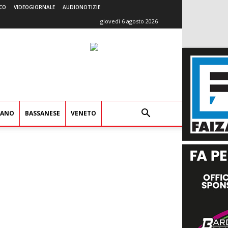
CO
VIDEOGIORNALE
AUDIONOTIZIE
giovedì 6 agosto 2026
IANO
BASSANESE
VENETO