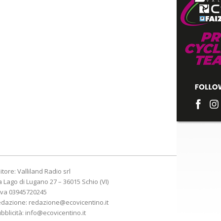
itore: Valliland Radio srl
a Lago di Lugano 27 – 36015 Schio (VI)
Iva 03945720245
edazione:
redazione@ecovicentino.it
bblicità:
info@ecovicentino.it