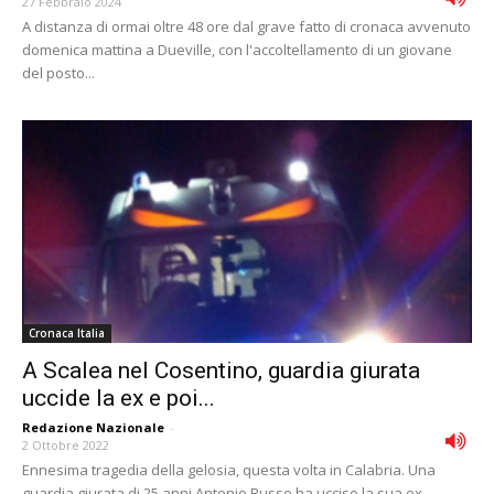
27 Febbraio 2024
A distanza di ormai oltre 48 ore dal grave fatto di cronaca avvenuto
domenica mattina a Dueville, con l'accoltellamento di un giovane
del posto...
Cronaca Italia
A Scalea nel Cosentino, guardia giurata
uccide la ex e poi...
Redazione Nazionale
-
2 Ottobre 2022
Ennesima tragedia della gelosia, questa volta in Calabria. Una
guardia giurata di 25 anni Antonio Russo ha ucciso la sua ex