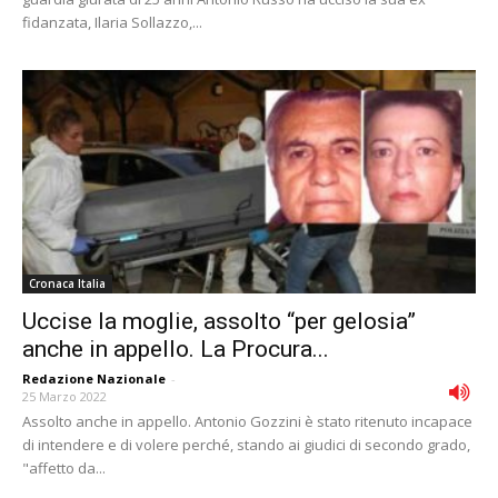
fidanzata, Ilaria Sollazzo,...
Cronaca Italia
Uccise la moglie, assolto “per gelosia”
anche in appello. La Procura...
Redazione Nazionale
-
25 Marzo 2022
Assolto anche in appello. Antonio Gozzini è stato ritenuto incapace
di intendere e di volere perché, stando ai giudici di secondo grado,
"affetto da...