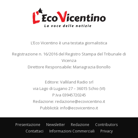
L’Eco Vicentino è una testata giornalistica
Registrazione n. 16/2016 del Registro Stampa del Tribunale di
Vicenza
Direttore Responsabile: Mariagrazia Bonollo
Editore: Valliland Radio srl
via Lago di Lugano 27 – 36015 Schio (VI)
P.Iva 03945720245
Redazione:
redazione@ecovicentino.it
Pubblicità:
info@ecovicentino.it
Presentazione
Newsletter
Redazione
Contributors
Contattaci
Informazioni Commerciali
Privacy