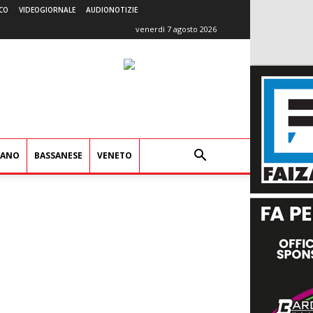
CO
VIDEOGIORNALE
AUDIONOTIZIE
venerdì 7 agosto 2026
IANO
BASSANESE
VENETO