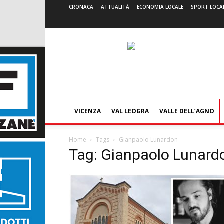
CRONACA
ATTUALITÀ
ECONOMIA LOCALE
SPORT LOCA
VICENZA
VAL LEOGRA
VALLE DELL’AGNO
Home
Tags
Gianpaolo Lunardon
Tag: Gianpaolo Lunard