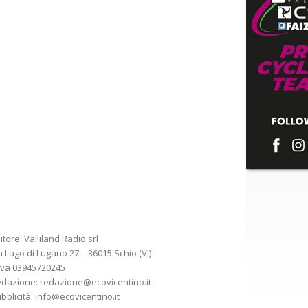
itore: Valliland Radio srl
a Lago di Lugano 27 – 36015 Schio (VI)
Iva 03945720245
edazione:
redazione@ecovicentino.it
bblicità:
info@ecovicentino.it