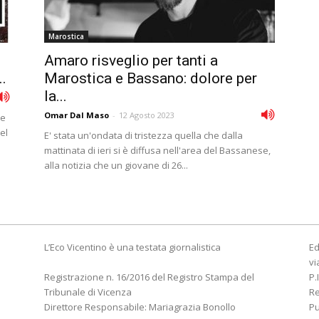
Marostica
Amaro risveglio per tanti a
.
Marostica e Bassano: dolore per
la...
Omar Dal Maso
-
12 Agosto 2023
ce
el
E' stata un'ondata di tristezza quella che dalla
mattinata di ieri si è diffusa nell'area del Bassanese,
alla notizia che un giovane di 26...
L’Eco Vicentino è una testata giornalistica
Ed
vi
Registrazione n. 16/2016 del Registro Stampa del
P.
Tribunale di Vicenza
R
Direttore Responsabile: Mariagrazia Bonollo
Pu