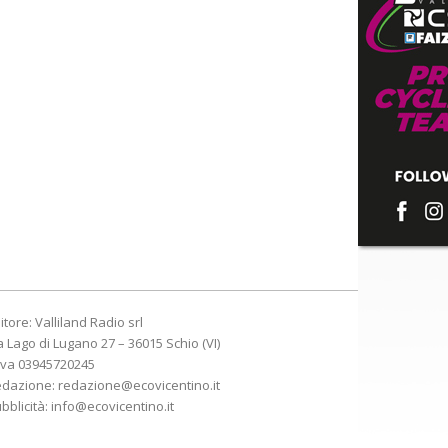
itore: Valliland Radio srl
a Lago di Lugano 27 – 36015 Schio (VI)
Iva 03945720245
edazione:
redazione@ecovicentino.it
bblicità:
info@ecovicentino.it