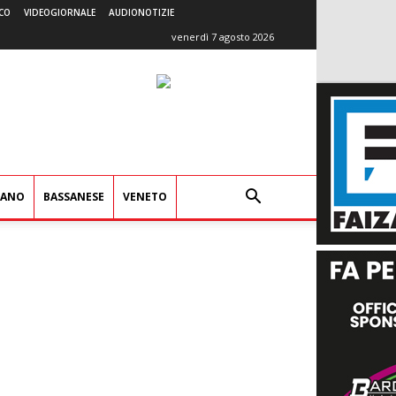
CO
VIDEOGIORNALE
AUDIONOTIZIE
venerdì 7 agosto 2026
IANO
BASSANESE
VENETO