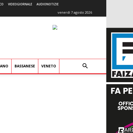
CO
VIDEOGIORNALE
AUDIONOTIZIE
venerdì 7 agosto 2026
IANO
BASSANESE
VENETO