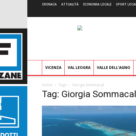
CRONACA
ATTUALITÀ
ECONOMIA LOCALE
SPORT LOCA
VICENZA
VAL LEOGRA
VALLE DELL’AGNO
Home
Tags
Giorgia Sommacal
Tag: Giorgia Sommaca