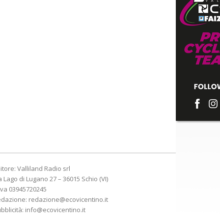
itore: Valliland Radio srl
a Lago di Lugano 27 – 36015 Schio (VI)
Iva 03945720245
edazione:
redazione@ecovicentino.it
bblicità:
info@ecovicentino.it