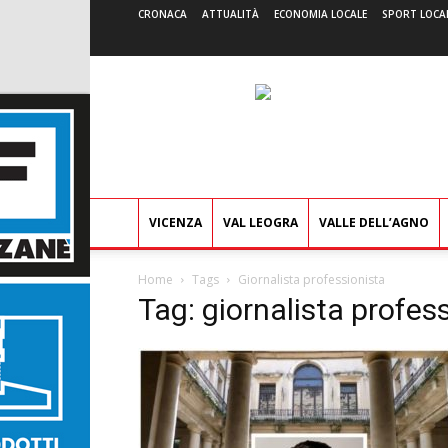
CRONACA
ATTUALITÀ
ECONOMIA LOCALE
SPORT LOCA
VICENZA
VAL LEOGRA
VALLE DELL’AGNO
Home
Tags
Giornalista professionista
Tag: giornalista profes