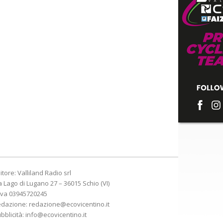
itore: Valliland Radio srl
a Lago di Lugano 27 – 36015 Schio (VI)
Iva 03945720245
edazione:
redazione@ecovicentino.it
bblicità:
info@ecovicentino.it