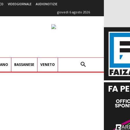
CO
VIDEOGIORNALE
AUDIONOTIZIE
giovedì 6 agosto 2026
IANO
BASSANESE
VENETO