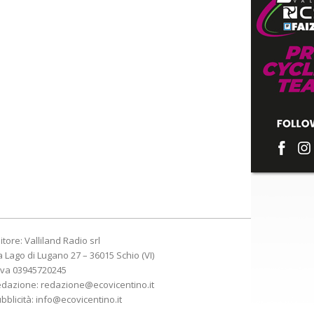
itore: Valliland Radio srl
a Lago di Lugano 27 – 36015 Schio (VI)
Iva 03945720245
edazione:
redazione@ecovicentino.it
bblicità:
info@ecovicentino.it