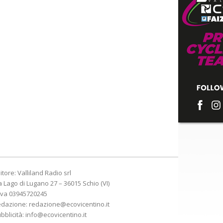
itore: Valliland Radio srl
a Lago di Lugano 27 – 36015 Schio (VI)
Iva 03945720245
edazione:
redazione@ecovicentino.it
bblicità:
info@ecovicentino.it