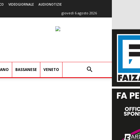
CO
VIDEOGIORNALE
AUDIONOTIZIE
giovedì 6 agosto 2026
IANO
BASSANESE
VENETO