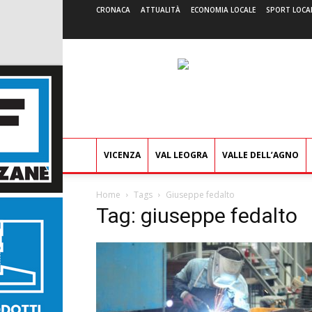
CRONACA
ATTUALITÀ
ECONOMIA LOCALE
SPORT LOCA
VICENZA
VAL LEOGRA
VALLE DELL’AGNO
Home
Tags
Giuseppe fedalto
Tag: giuseppe fedalto