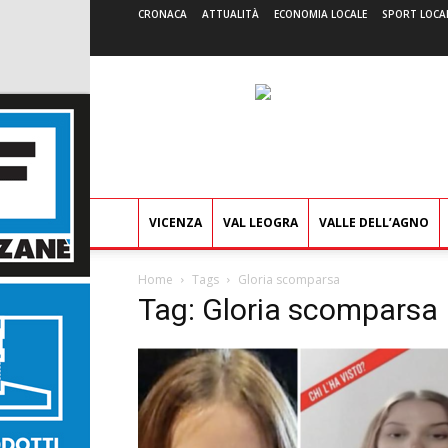
CRONACA
ATTUALITÀ
ECONOMIA LOCALE
SPORT LOCA
VICENZA
VAL LEOGRA
VALLE DELL’AGNO
Home
Tags
Gloria scomparsa
Tag: Gloria scomparsa