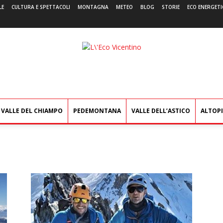
LE
CULTURA E SPETTACOLI
MONTAGNA
METEO
BLOG
STORIE
ECO ENERGETI
L'Eco
Vicentino
VALLE DEL CHIAMPO
PEDEMONTANA
VALLE DELL’ASTICO
ALTOP