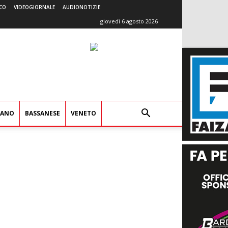
CO
VIDEOGIORNALE
AUDIONOTIZIE
giovedì 6 agosto 2026
IANO
BASSANESE
VENETO