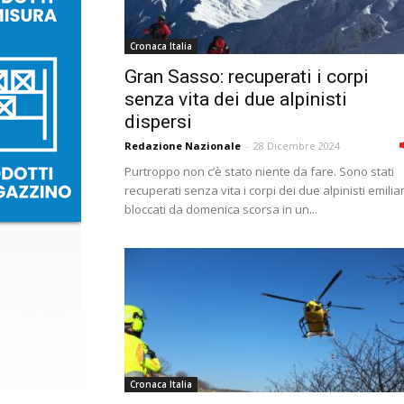
Cronaca Italia
Gran Sasso: recuperati i corpi
senza vita dei due alpinisti
dispersi
Redazione Nazionale
-
28 Dicembre 2024
Purtroppo non c’è stato niente da fare. Sono stati
recuperati senza vita i corpi dei due alpinisti emilia
bloccati da domenica scorsa in un...
Cronaca Italia