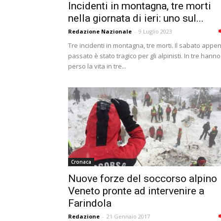
Incidenti in montagna, tre morti
nella giornata di ieri: uno sul...
Redazione Nazionale
-
9 Luglio 2023
Tre incidenti in montagna, tre morti. Il sabato appe
passato è stato tragico per gli alpinisti. In tre hanno
perso la vita in tre...
Cronaca
Nuove forze del soccorso alpino
Veneto pronte ad intervenire a
Farindola
Redazione
-
21 Gennaio 2017