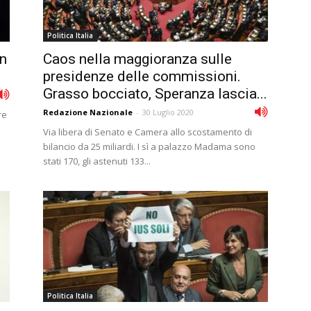
Politica Italia
in
Caos nella maggioranza sulle
presidenze delle commissioni.
Grasso bocciato, Speranza lascia...
Redazione Nazionale
-
30 Luglio 2020
re
Via libera di Senato e Camera allo scostamento di
bilancio da 25 miliardi. I sì a palazzo Madama sono
stati 170, gli astenuti 133...
Politica Italia