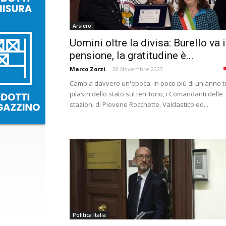
Arsiero
Uomini oltre la divisa: Burello va 
pensione, la gratitudine è...
Marco Zorzi
-
28 Novembre 2023
Cambia davvero un'epoca. In poco più di un anno t
pilastri dello stato sul territorio, i Comandanti delle
stazioni di Piovene Rocchette, Valdastico ed...
Politica Italia