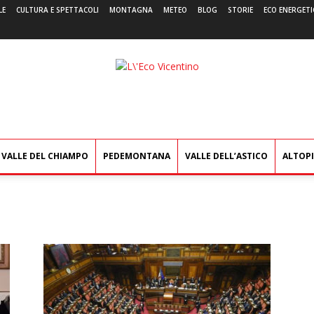
LE
CULTURA E SPETTACOLI
MONTAGNA
METEO
BLOG
STORIE
ECO ENERGETI
L'Eco
Vicentino
VALLE DEL CHIAMPO
PEDEMONTANA
VALLE DELL’ASTICO
ALTOP