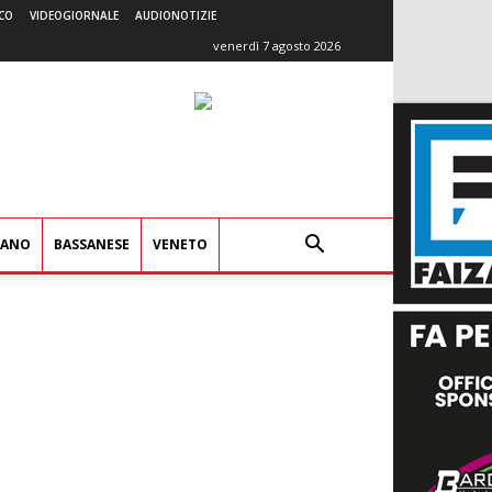
CO
VIDEOGIORNALE
AUDIONOTIZIE
venerdì 7 agosto 2026
IANO
BASSANESE
VENETO