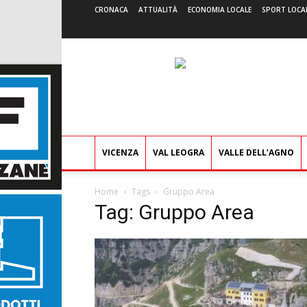
CRONACA
ATTUALITÀ
ECONOMIA LOCALE
SPORT LOCA
VICENZA
VAL LEOGRA
VALLE DELL’AGNO
Home
Tags
Gruppo Area
Tag: Gruppo Area