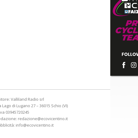
itore: Valliland Radio srl
a Lago di Lugano 27 – 36015 Schio (VI)
Iva 03945720245
edazione:
redazione@ecovicentino.it
bblicità:
info@ecovicentino.it