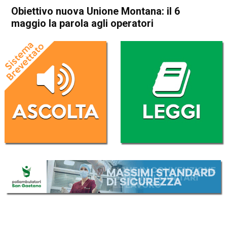
Obiettivo nuova Unione Montana: il 6
maggio la parola agli operatori
Home
Valdagno
Attualità
In Evidenza
Valdagno
Obiettivo nuova Unione
Montana: il 6 maggio la
parola agli operatori
Da
Chiara Guiotto
5 Maggio 2019
(aggiornato il
6 Maggio 2019 8:22
)
ASCOLTA L'AUDIO