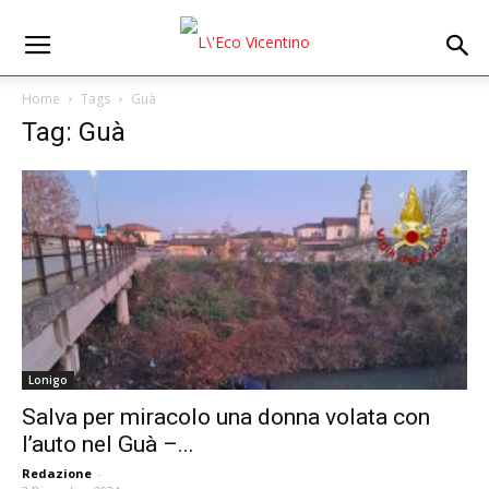
Home
Tags
Guà
Tag: Guà
Lonigo
Salva per miracolo una donna volata con
l’auto nel Guà –...
Redazione
-