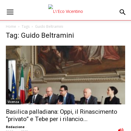
Home
Tags
Guido Beltramini
Tag: Guido Beltramini
Vicenza
Basilica palladiana: Oppi, il Rinascimento
“privato” e Tebe per i rilancio...
Redazione
-