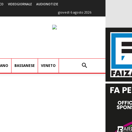
CO
VIDEOGIORNALE
AUDIONOTIZIE
giovedì 6 agosto 2026
IANO
BASSANESE
VENETO