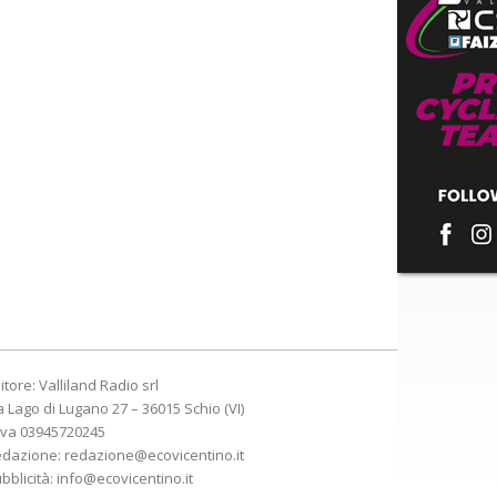
itore: Valliland Radio srl
a Lago di Lugano 27 – 36015 Schio (VI)
Iva 03945720245
edazione:
redazione@ecovicentino.it
bblicità:
info@ecovicentino.it