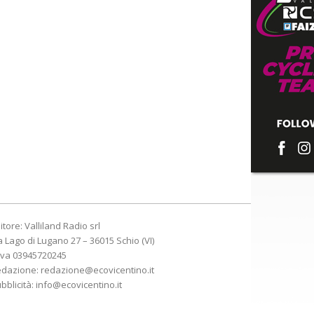
itore: Valliland Radio srl
a Lago di Lugano 27 – 36015 Schio (VI)
Iva 03945720245
edazione:
redazione@ecovicentino.it
bblicità:
info@ecovicentino.it