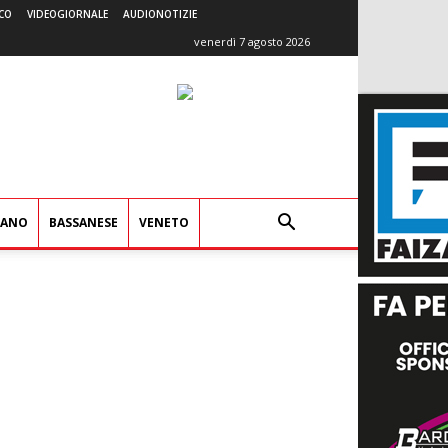
CO
VIDEOGIORNALE
AUDIONOTIZIE
venerdì 7 agosto 2026
IANO
BASSANESE
VENETO