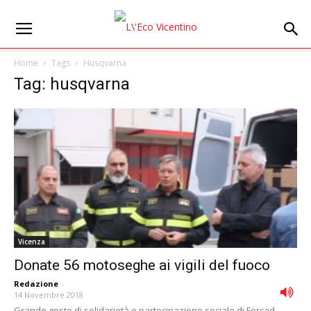
Home
Tags
Husqvarna
Tag: husqvarna
Vicenza
Donate 56 motoseghe ai vigili del fuoco
Redazione
-
14 Novembre 2018
Grande gesto di solidarietà e partecipazione sociale di Fercad,