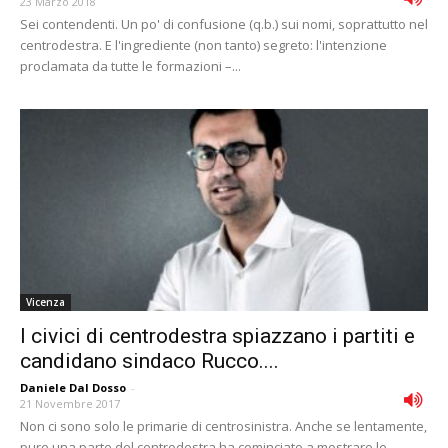
23 Marzo 2018
Sei contendenti. Un po' di confusione (q.b.) sui nomi, soprattutto nel
centrodestra. E l'ingrediente (non tanto) segreto: l'intenzione
proclamata da tutte le formazioni –...
Vicenza
I civici di centrodestra spiazzano i partiti e
candidano sindaco Rucco....
Daniele Dal Dosso
-
21 Novembre 2017
Non ci sono solo le primarie di centrosinistra. Anche se lentamente,
pure una parte del centrodestra ha cominciato a mostrare le