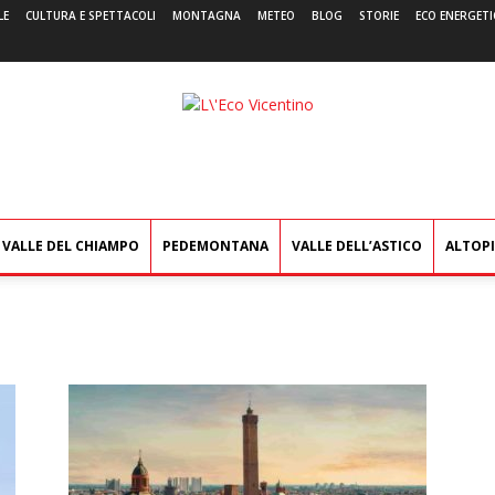
LE
CULTURA E SPETTACOLI
MONTAGNA
METEO
BLOG
STORIE
ECO ENERGETI
L'Eco
Vicentino
VALLE DEL CHIAMPO
PEDEMONTANA
VALLE DELL’ASTICO
ALTOP