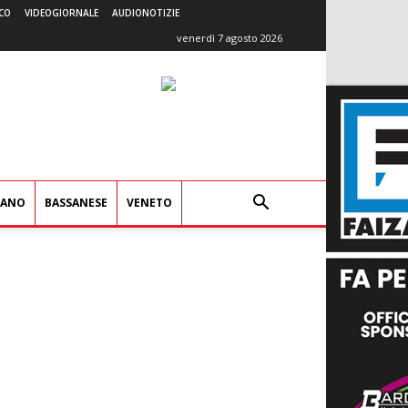
CO
VIDEOGIORNALE
AUDIONOTIZIE
venerdì 7 agosto 2026
IANO
BASSANESE
VENETO