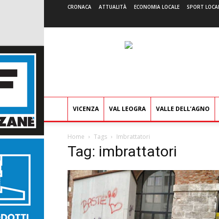
CRONACA
ATTUALITÀ
ECONOMIA LOCALE
SPORT LOCA
VICENZA
VAL LEOGRA
VALLE DELL’AGNO
Home
Tags
Imbrattatori
Tag: imbrattatori