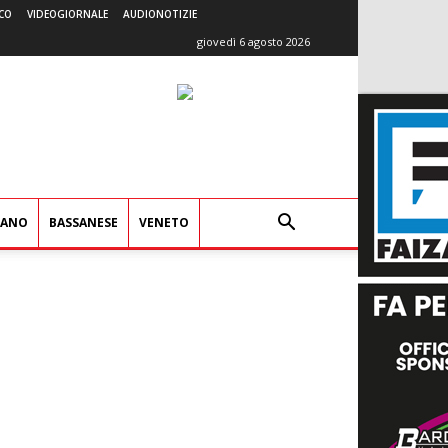
CO
VIDEOGIORNALE
AUDIONOTIZIE
giovedì 6 agosto 2026
IANO
BASSANESE
VENETO