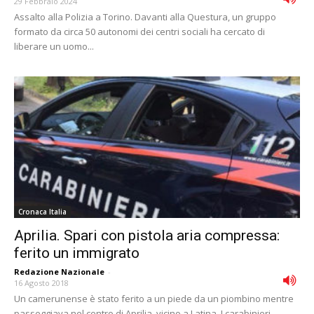
29 Febbraio 2024
Assalto alla Polizia a Torino. Davanti alla Questura, un gruppo
formato da circa 50 autonomi dei centri sociali ha cercato di
liberare un uomo...
Cronaca Italia
Aprilia. Spari con pistola aria compressa:
ferito un immigrato
Redazione Nazionale
-
16 Agosto 2018
Un camerunense è stato ferito a un piede da un piombino mentre
passeggiava nel centro di Aprilia, vicino a Latina. I carabinieri