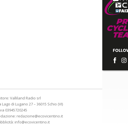
itore: Valliland Radio srl
a Lago di Lugano 27 – 36015 Schio (VI)
Iva 03945720245
edazione:
redazione@ecovicentino.it
bblicità:
info@ecovicentino.it