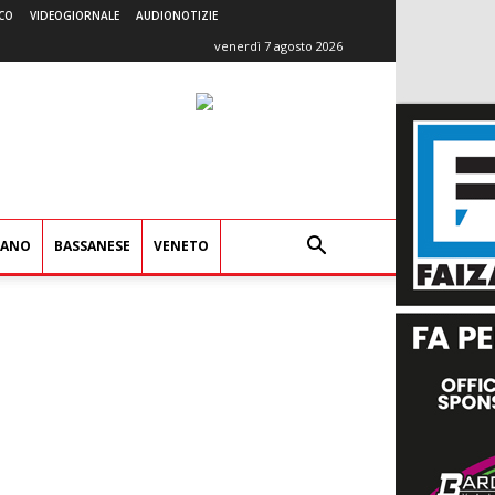
CO
VIDEOGIORNALE
AUDIONOTIZIE
venerdì 7 agosto 2026
IANO
BASSANESE
VENETO