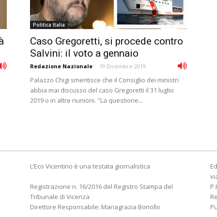
Politica Italia
à
Caso Gregoretti, si procede contro
Salvini: il voto a gennaio
Redazione Nazionale
-
19 Dicembre 2019
Palazzo Chigi smentisce che il Consiglio dei ministri
abbia mai discusso del caso Gregoretti il 31 luglio
2019 o in altre riunioni. "La questione...
L’Eco Vicentino è una testata giornalistica
Ed
vi
Registrazione n. 16/2016 del Registro Stampa del
P.
Tribunale di Vicenza
R
Direttore Responsabile: Mariagrazia Bonollo
Pu