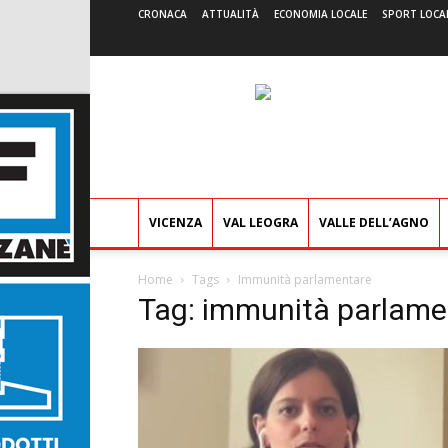
CRONACA
ATTUALITÀ
ECONOMIA LOCALE
SPORT LOCA
VICENZA
VAL LEOGRA
VALLE DELL’AGNO
Home
Tags
Immunità parlamentare
Tag: immunità parlame