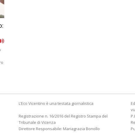
o:
o
ro
L’Eco Vicentino è una testata giornalistica
Ed
vi
Registrazione n. 16/2016 del Registro Stampa del
P.
Tribunale di Vicenza
R
Direttore Responsabile: Mariagrazia Bonollo
Pu