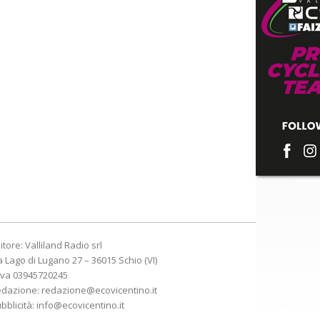
itore: Valliland Radio srl
a Lago di Lugano 27 – 36015 Schio (VI)
Iva 03945720245
edazione:
redazione@ecovicentino.it
bblicità:
info@ecovicentino.it