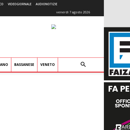
CO
VIDEOGIORNALE
AUDIONOTIZIE
venerdì 7 agosto 2026
IANO
BASSANESE
VENETO