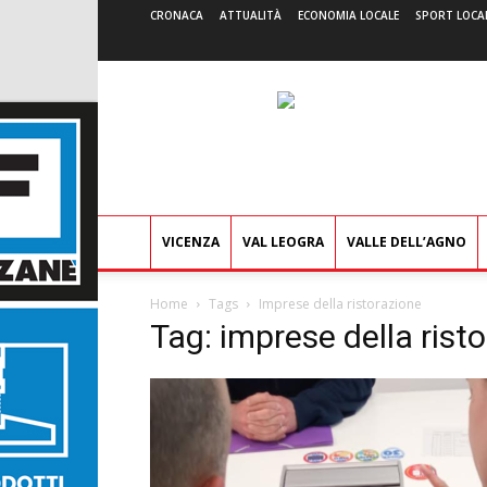
CRONACA
ATTUALITÀ
ECONOMIA LOCALE
SPORT LOCA
VICENZA
VAL LEOGRA
VALLE DELL’AGNO
Home
Tags
Imprese della ristorazione
Tag: imprese della rist