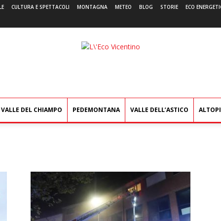
LE
CULTURA E SPETTACOLI
MONTAGNA
METEO
BLOG
STORIE
ECO ENERGETI
L'Eco
Vicentino
VALLE DEL CHIAMPO
PEDEMONTANA
VALLE DELL’ASTICO
ALTOP