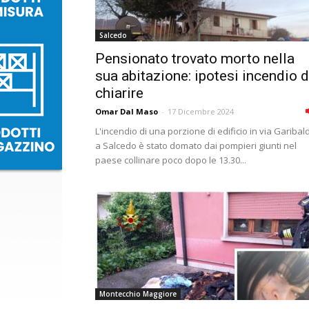
Salcedo
Pensionato trovato morto nella
sua abitazione: ipotesi incendio 
chiarire
Omar Dal Maso
-
17 Dicembre 2024
L'incendio di una porzione di edificio in via Garibald
a Salcedo è stato domato dai pompieri giunti nel
paese collinare poco dopo le 13.30...
Montecchio Maggiore