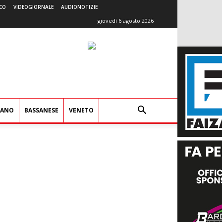
CO
VIDEOGIORNALE
AUDIONOTIZIE
giovedì 6 agosto 2026
IANO
BASSANESE
VENETO