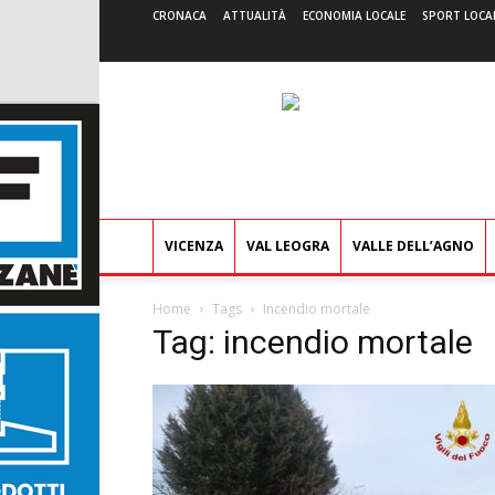
CRONACA
ATTUALITÀ
ECONOMIA LOCALE
SPORT LOCA
VICENZA
VAL LEOGRA
VALLE DELL’AGNO
Home
Tags
Incendio mortale
Tag: incendio mortale