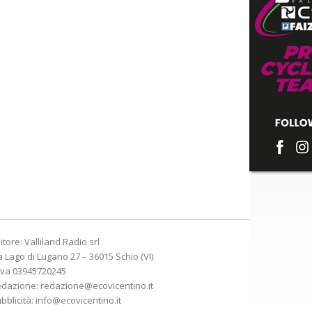
itore: Valliland Radio srl
a Lago di Lugano 27 – 36015 Schio (VI)
Iva 03945720245
edazione:
redazione@ecovicentino.it
bblicità:
info@ecovicentino.it