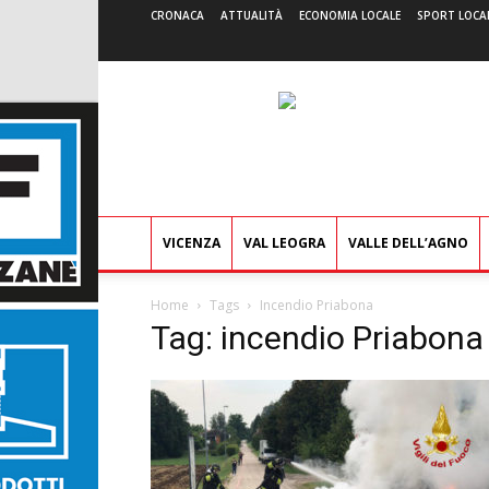
CRONACA
ATTUALITÀ
ECONOMIA LOCALE
SPORT LOCA
VICENZA
VAL LEOGRA
VALLE DELL’AGNO
Home
Tags
Incendio Priabona
Tag: incendio Priabona