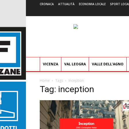
CRONACA
ATTUALITÀ
ECONOMIA LOCALE
SPORT LOCA
VICENZA
VAL LEOGRA
VALLE DELL’AGNO
Home
Tags
Inception
Tag: inception