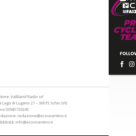
itore: Valliland Radio srl
a Lago di Lugano 27 – 36015 Schio (VI)
Iva 03945720245
edazione:
redazione@ecovicentino.it
bblicità:
info@ecovicentino.it