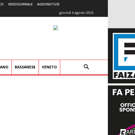
CO
VIDEOGIORNALE
AUDIONOTIZIE
giovedì 6 agosto 2026
IANO
BASSANESE
VENETO