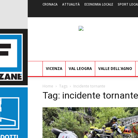
CRONACA
ATTUALITÀ
ECONOMIA LOCALE
SPORT LOCA
VICENZA
VAL LEOGRA
VALLE DELL’AGNO
Home
Tags
Incidente tornante
Tag: incidente tornant