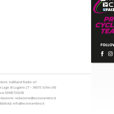
itore: Valliland Radio srl
a Lago di Lugano 27 – 36015 Schio (VI)
Iva 03945720245
edazione:
redazione@ecovicentino.it
bblicità:
info@ecovicentino.it