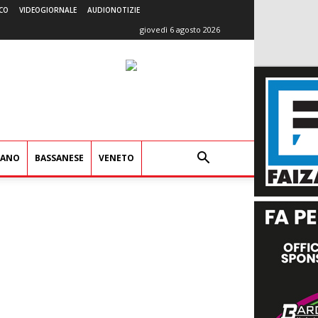
CO
VIDEOGIORNALE
AUDIONOTIZIE
giovedì 6 agosto 2026
IANO
BASSANESE
VENETO