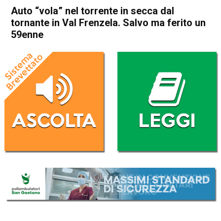
Auto “vola” nel torrente in secca dal
tornante in Val Frenzela. Salvo ma ferito un
59enne
Home
Bassano del Grappa
Valbrenta
Cronaca
Asiago
Foza
In Evidenza
Bassano del Grappa
Valbrenta
Auto “vola” nel torrente in
secca dal tornante in Val
Frenzela. Salvo ma ferito un
59enne
Da
Omar Dal Maso
12 Giugno 2023
(aggiornato il
12 Giugno 2023 15:50
)