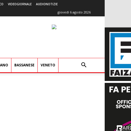
CO
VIDEOGIORNALE
AUDIONOTIZIE
giovedì 6 agosto 2026
IANO
BASSANESE
VENETO