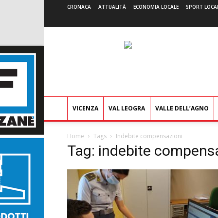
CRONACA
ATTUALITÀ
ECONOMIA LOCALE
SPORT LOCA
VICENZA
VAL LEOGRA
VALLE DELL’AGNO
Home
Tags
Indebite compensazioni
Tag: indebite compens