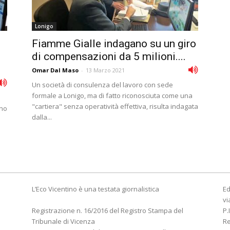
Lonigo
Fiamme Gialle indagano su un giro
di compensazioni da 5 milioni....
Omar Dal Maso
-
13 Marzo 2021
Un società di consulenza del lavoro con sede
formale a Lonigo, ma di fatto riconosciuta come una
"cartiera" senza operatività effettiva, risulta indagata
ono
dalla...
L’Eco Vicentino è una testata giornalistica
Ed
vi
Registrazione n. 16/2016 del Registro Stampa del
P.
Tribunale di Vicenza
R