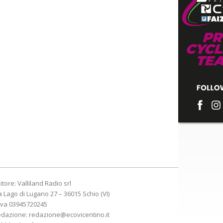
itore: Valliland Radio srl
a Lago di Lugano 27 – 36015 Schio (VI)
Iva 03945720245
edazione:
redazione@ecovicentino.it