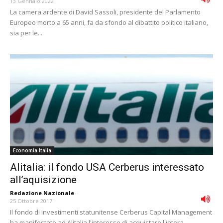
13 Gennaio 2022
La camera ardente di David Sassoli, presidente del Parlamento
Europeo morto a 65 anni, fa da sfondo al dibattito politico italiano,
sia per le...
Economia Italia
Alitalia: il fondo USA Cerberus interessato
all’aquisizione
Redazione Nazionale
-
25 Ottobre 2017
Il fondo di investimenti statunitense Cerberus Capital Management
ha manifestato ad Alitalia l'interesse di acquistare l'intera