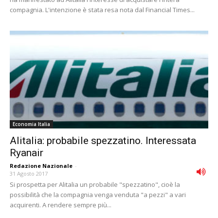
compagnia. L'intenzione è stata resa nota dal Financial Times...
Economia Italia
Alitalia: probabile spezzatino. Interessata
Ryanair
Redazione Nazionale
-
31 Agosto 2017
Si prospetta per Alitalia un probabile "spezzatino", cioè la
possibilità che la compagnia venga venduta "a pezzi" a vari
acquirenti. A rendere sempre più...