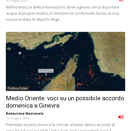
20 Luglio 2026
Nell’incertezza delle informazioni, dove ognuno cerca di portare
acqua al proprio mulino, il Centcom ha confermato l’avvio di una
nuova ondata di attacchi degli...
Politica Esteri
Medio Oriente: voci su un possibile accordo
domenica a Ginevra
Redazione Nazionale
-
13 Giugno 2026
Potrebbe essere Ginevra lo sfondo al tanto atteso accordo di
cessate il fuoco tra Stati Uniti e Iran. Visti i precedenti però il