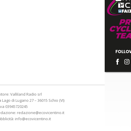
itore: Valliland Radio srl
a Lago di Lugano 27 – 36015 Schio (VI)
Iva 03945720245
edazione:
redazione@ecovicentino.it
bblicità:
info@ecovicentino.it