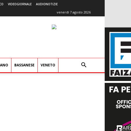
CO
VIDEOGIORNALE
AUDIONOTIZIE
venerdì 7 agosto 2026
IANO
BASSANESE
VENETO