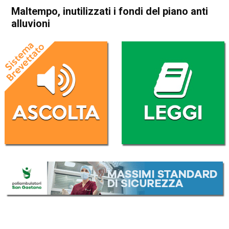
Maltempo, inutilizzati i fondi del piano anti
alluvioni
Home
Cronaca Italia
Cronaca Italia
Maltempo, inutilizzati i fondi
del piano anti alluvioni
Da
Redazione Nazionale
12 Settembre 2017
(aggiornato il
12 Settembre 2017 15:40
)
ASCOLTA L'AUDIO
Lettore
00:00
00:00