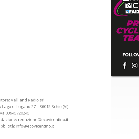
itore: Valliland Radio srl
a Lago di Lugano 27 – 36015 Schio (VI)
Iva 03945720245
edazione:
redazione@ecovicentino.it
bblicità:
info@ecovicentino.it