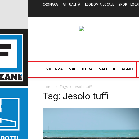
CRONACA
ATTUALITÀ
ECONOMIA LOCALE
SPORT LOCA
VICENZA
VAL LEOGRA
VALLE DELL’AGNO
Home
Tags
Jesolo tuffi
Tag: Jesolo tuffi