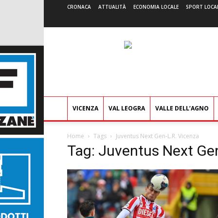
CRONACA
ATTUALITÀ
ECONOMIA LOCALE
SPORT LOCA
VICENZA
VAL LEOGRA
VALLE DELL’AGNO
Home
Tags
Juventus Next Gen-L.R. Vicenza
Tag: Juventus Next Gen