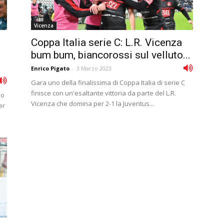
Vicenza
Coppa Italia serie C: L.R. Vicenza
bum bum, biancorossi sul velluto...
Enrico Pigato
-
3 Marzo 2023
Gara uno della finalissima di Coppa Italia di serie C
finisce con un'esaltante vittoria da parte del L.R.
io
Vicenza che domina per 2-1 la Juventus...
er