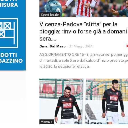
Sport locale
Vicenza-Padova “slitta” per la
pioggia: rinvio forse già a domani
sera....
Omar Dal Maso
-
21 Maggio 2024
AGGIORNAMENTO ORE 16 - E' arrivata nel pomerigg
di martedì, a sole 5 ore dal calcio d'inizio previsto p
le 20.30, la decisione relativa...
Vicenza