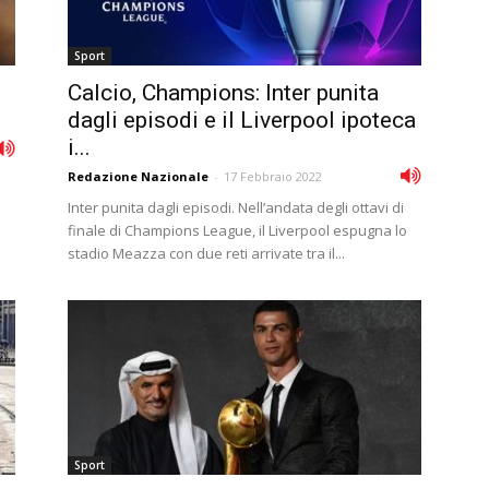
Sport
Calcio, Champions: Inter punita
dagli episodi e il Liverpool ipoteca
i...
Redazione Nazionale
-
17 Febbraio 2022
Inter punita dagli episodi. Nell’andata degli ottavi di
finale di Champions League, il Liverpool espugna lo
stadio Meazza con due reti arrivate tra il...
Sport