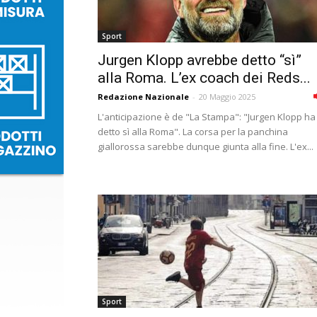
Sport
Jurgen Klopp avrebbe detto “sì”
alla Roma. L’ex coach dei Reds...
Redazione Nazionale
-
20 Maggio 2025
L'anticipazione è de "La Stampa": "Jurgen Klopp ha
detto sì alla Roma". La corsa per la panchina
giallorossa sarebbe dunque giunta alla fine. L'ex...
Sport