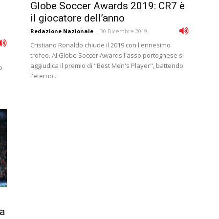
Globe Soccer Awards 2019: CR7 è
il giocatore dell’anno
Redazione Nazionale
-
30 Dicembre 2019
Cristiano Ronaldo chiude il 2019 con l'ennesimo
trofeo. Ai Globe Soccer Awards l'asso portoghese si
aggiudica il premio di "Best Men's Player", battendo
o
l'eterno...
na