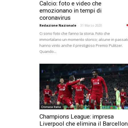
Calcio: foto e video che
emozionano in tempi di
coronavirus
Redazione Nazionale
-
31 Marzo 2020
Ci sono foto che fanno la storia. Foto che
immortalano un momento storico; alcune in passat
hanno vinto anche il prestigioso Premio Pulitzer.
Quando...
Cronaca Italia
Champions League: impresa
Liverpool che elimina il Barcello