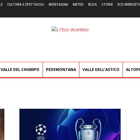
LE
CULTURA E SPETTACOLI
MONTAGNA
METEO
BLOG
STORIE
ECO ENERGETI
L'Eco
Vicentino
VALLE DEL CHIAMPO
PEDEMONTANA
VALLE DELL’ASTICO
ALTOP