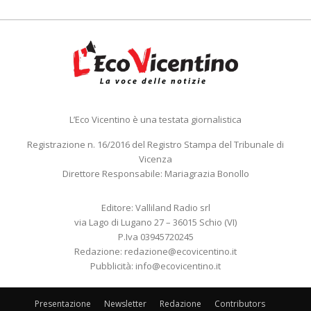
L’Eco Vicentino è una testata giornalistica
Registrazione n. 16/2016 del Registro Stampa del Tribunale di
Vicenza
Direttore Responsabile: Mariagrazia Bonollo
Editore: Valliland Radio srl
via Lago di Lugano 27 – 36015 Schio (VI)
P.Iva 03945720245
Redazione:
redazione@ecovicentino.it
Pubblicità:
info@ecovicentino.it
Presentazione
Newsletter
Redazione
Contributors