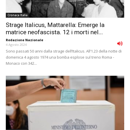
Cronaca Italia
Strage Italicus, Mattarella: Emerge la
matrice neofascista. 12 i morti nel...
Redazione Nazionale
-
4 Agosto 2024
Sono passati 50 anni dalla strage dell’Italicus. All’1.23 della notte di
domenica 4 agosto 1974 una bomba esplose sul treno Roma -
Monaco con 342...