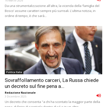
16 Marzo 2026
Da una strumentalizzazione all'altra, la vicenda della ‘famiglia del
Bosco’ assume caratteri sempre più surreali. L'ultima notizia, in
ordine di tempo, è che sarà...
Politica Italia
Sovraffollamento carceri, La Russa chiede
un decreto sul fine pena a...
Redazione Nazionale
-
3 Dicembre 2025
Un decreto che consenta "a chi ha scontato la maggior parte della
pena, di finire di scontarla dentro di sé o in un altro...