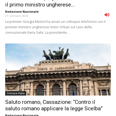
il primo ministro ungherese...
Redazione Nazionale
-
31 Gennaio 2024
La premier Giorgia Meloni ha avuto un colloquio telefonico con il
premier ministro ungherese Victor Orban sul caso della
connazionale Ilaria Salis. La presidente...
Cronaca Italia
Saluto romano, Cassazione: “Contro il
saluto romano applicare la legge Scelba”
Redazione Nazionale
-