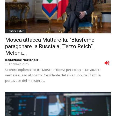
Politica Esteri
Mosca attacca Mattarella: “Blasfemo
paragonare la Russia al Terzo Reich”.
Meloni:...
Redazione Nazionale
-
15 Febbraio 2025
Scontro diplomatico tra Mosca e Roma per colpa di un attacco
verbale russo al nostro Presidente della Repubblica. I fatti: la
portavoce del ministero...