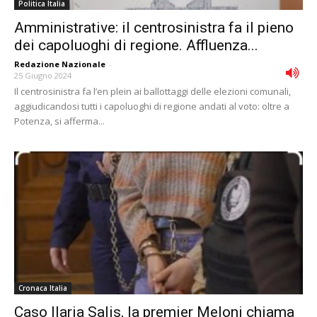
Politica Italia
Amministrative: il centrosinistra fa il pieno
dei capoluoghi di regione. Affluenza...
Redazione Nazionale
-
25 Giugno 2024
Il centrosinistra fa l’en plein ai ballottaggi delle elezioni comunali,
aggiudicandosi tutti i capoluoghi di regione andati al voto: oltre a
Potenza, si afferma...
Cronaca Italia
Caso Ilaria Salis, la premier Meloni chiama