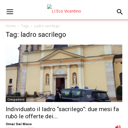
Home
Tags
Ladro sacrilego
Tag: ladro sacrilego
Crespadoro
Individuato il ladro “sacrilego”: due mesi fa
rubò le offerte dei...
Omar Dal Maso
-