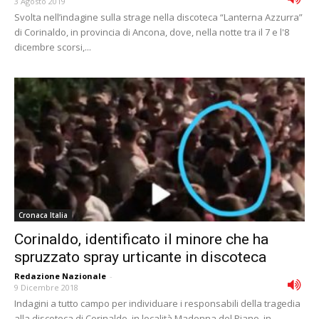
3 Agosto 2019
Svolta nell’indagine sulla strage nella discoteca “Lanterna Azzurra”
di Corinaldo, in provincia di Ancona, dove, nella notte tra il 7 e l'8
dicembre scorsi,...
Cronaca Italia
Corinaldo, identificato il minore che ha
spruzzato spray urticante in discoteca
Redazione Nazionale
-
9 Dicembre 2018
Indagini a tutto campo per individuare i responsabili della tragedia
alla discoteca di Corinaldo, in località Madonna del Piano, in