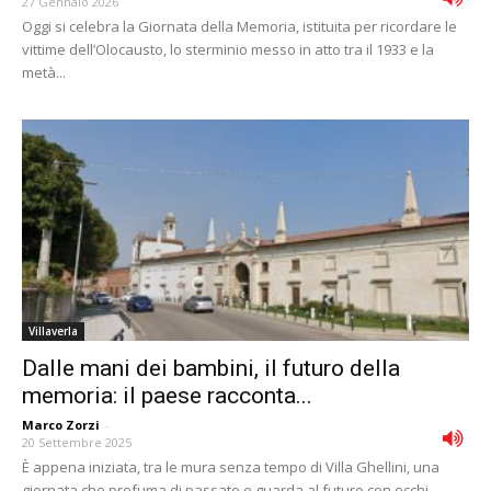
27 Gennaio 2026
Oggi si celebra la Giornata della Memoria, istituita per ricordare le
vittime dell’Olocausto, lo sterminio messo in atto tra il 1933 e la
metà...
Villaverla
Dalle mani dei bambini, il futuro della
memoria: il paese racconta...
Marco Zorzi
-
20 Settembre 2025
È appena iniziata, tra le mura senza tempo di Villa Ghellini, una
giornata che profuma di passato e guarda al futuro con occhi