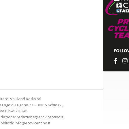
itore: Valliland Radio srl
a Lago di Lugano 27 – 36015 Schio (VI)
Iva 03945720245
edazione:
redazione@ecovicentino.it
bblicità:
info@ecovicentino.it