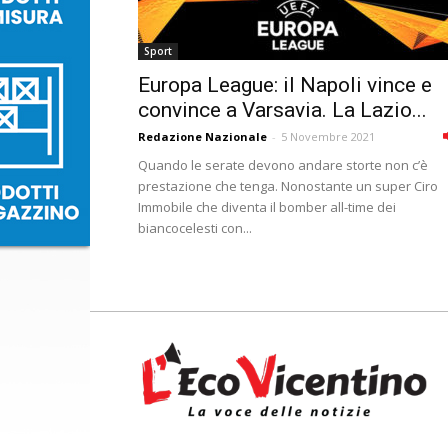
Sport
Europa League: il Napoli vince e
convince a Varsavia. La Lazio...
Redazione Nazionale
-
5 Novembre 2021
Quando le serate devono andare storte non c’è
prestazione che tenga. Nonostante un super Ciro
Immobile che diventa il bomber all-time dei
biancocelesti con...