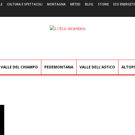
LE
CULTURA E SPETTACOLI
MONTAGNA
METEO
BLOG
STORIE
ECO ENERGETI
L'Eco
Vicentino
VALLE DEL CHIAMPO
PEDEMONTANA
VALLE DELL’ASTICO
ALTOP