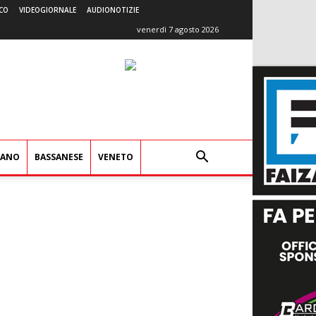
CO
VIDEOGIORNALE
AUDIONOTIZIE
venerdì 7 agosto 2026
IANO
BASSANESE
VENETO