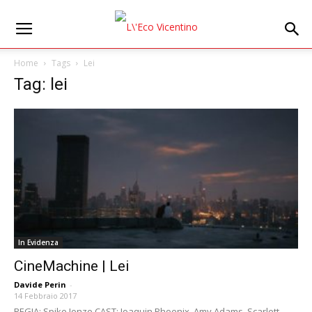
Home
Tags
Lei
Tag: lei
In Evidenza
CineMachine | Lei
Davide Perin
-
14 Febbraio 2017
REGIA: Spike Jonze CAST: Joaquin Phoenix, Amy Adams, Scarlett