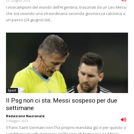
23 Giugno 2026
I vicecampioni del mondo dell’Argentina, trascinati da un Leo Messi
che sta vivendo una straordinaria seconda giovinezza calcistica a
un passo (24 giugno) dal...
Sport
Il Psg non ci sta: Messi sospeso per due
settimane
Redazione Nazionale
-
3 Maggio 2023
Il Paris Saint Germain non l'ha proprio mandata giù e per questo ci
sarebbero risvolti clamorosi nel braccio di ferro con Leo Messi