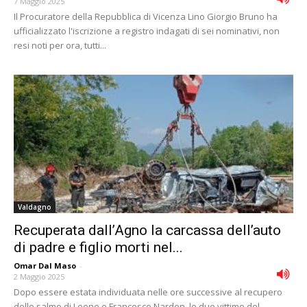
7 Maggio 2025
Il Procuratore della Repubblica di Vicenza Lino Giorgio Bruno ha
ufficializzato l'iscrizione a registro indagati di sei nominativi, non
resi noti per ora, tutti...
Valdagno
Recuperata dall’Agno la carcassa dell’auto
di padre e figlio morti nel...
Omar Dal Maso
-
2 Maggio 2025
Dopo essere estata individuata nelle ore successive al recupero
delle salme di Leone e Francesco Nardon, le due vittime del