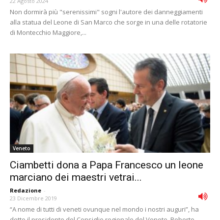
22 Agosto 2024
Non dormirà più "serenissimi" sogni l'autore dei danneggiamenti
alla statua del Leone di San Marco che sorge in una delle rotatorie
di Montecchio Maggiore,...
Veneto
Ciambetti dona a Papa Francesco un leone
marciano dei maestri vetrai...
Redazione
-
23 Dicembre 2019
“A nome di tutti di veneti ovunque nel mondo i nostri auguri”, ha
detto il presidente del Consiglio regionale del Veneto, Roberto