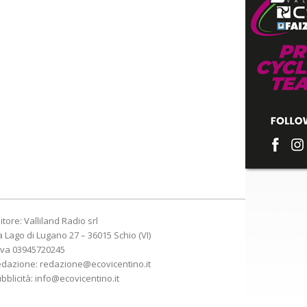
itore: Valliland Radio srl
a Lago di Lugano 27 – 36015 Schio (VI)
Iva 03945720245
edazione:
redazione@ecovicentino.it
bblicità:
info@ecovicentino.it