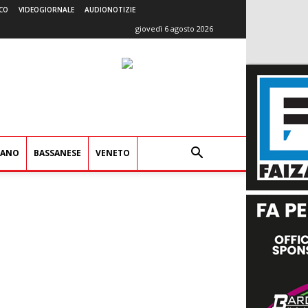
CO
VIDEOGIORNALE
AUDIONOTIZIE
giovedì 6 agosto 2026
IANO
BASSANESE
VENETO