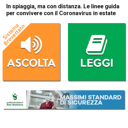
In spiaggia, ma con distanza. Le linee guida
per convivere con il Coronavirus in estate
Home
Cronaca Italia
Cronaca Italia
In spiaggia, ma con distanza.
Le linee guida per convivere
con il Coronavirus in estate
Da
Redazione Nazionale
12 Maggio 2020
(aggiornato il
12 Maggio 2020 19:35
)
ASCOLTA L'AUDIO