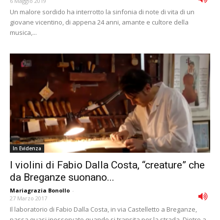
6 Maggio 2019
Un malore sordido ha interrotto la sinfonia di note di vita di un
giovane vicentino, di appena 24 anni, amante e cultore della
musica,...
In Evidenza
I violini di Fabio Dalla Costa, “creature” che
da Breganze suonano...
Mariagrazia Bonollo
-
27 Marzo 2017
Il laboratorio di Fabio Dalla Costa, in via Castelletto a Breganze,
passa quasi inosservato quando si transita per la strada. Dietro a