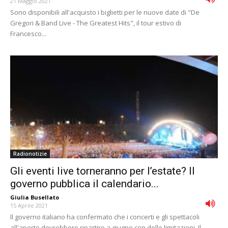
21 Maggio 2021
Sono disponibili all'acquisto i biglietti per le nuove date di "De
Gregori & Band Live - The Greatest Hits", il tour estivo di
Francesco...
Radionotizie
Gli eventi live torneranno per l’estate? Il
governo pubblica il calendario...
Giulia Busellato
-
15 Aprile 2021
Il governo italiano ha confermato che i concerti e gli spettacoli
all'aperto dovrebbero ripartire a giugno con delle limitazioni. Il